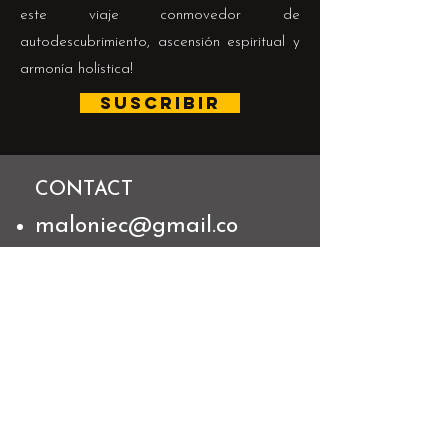
este viaje conmovedor de
autodescubrimiento, ascensión espiritual y
armonía holística!
SUSCRIBIR
CONTACT
maloniec@gmail.co
m
+529981097127
RETREAT INFO