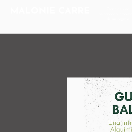
MALONIE CARRE
Coach de vida
certificado y propiet
de un negocio