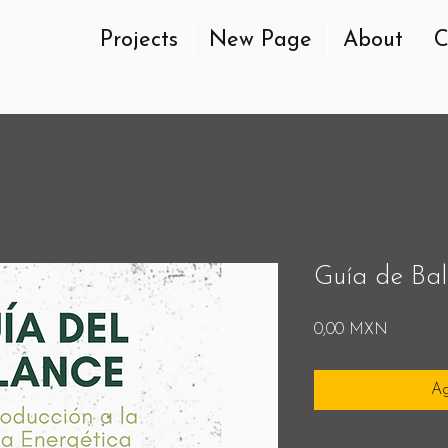
Projects
New Page
About
C
ario
Guía de Ba
Precio
0,00 MXN
Ag